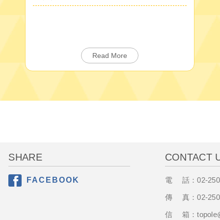
Read More
SHARE
CONTACT 
FACEBOOK
電 話：
02-25
分享至Facebook
傳 真：
02-25
信 箱：
t
opole