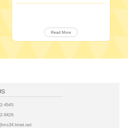
Read More
US
02-4545
02-8426
@ms34.hinet.net