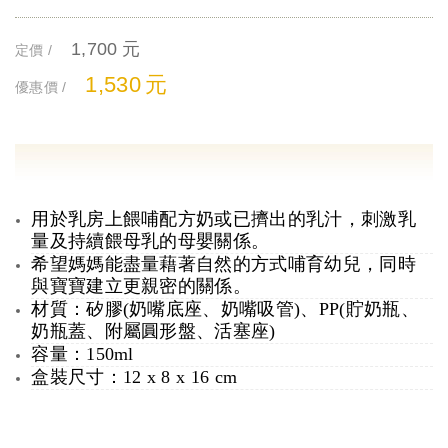
1,700
元
定價 /
1,530
元
優惠價 /
用於乳房上餵哺配方奶或已擠出的乳汁，刺激乳
量及持續餵母乳的母嬰關係。
希望媽媽能盡量藉著自然的方式哺育幼兒，同時
與寶寶建立更親密的關係。
材質：矽膠(奶嘴底座、奶嘴吸管)、PP(貯奶瓶、
奶瓶蓋、附屬圓形盤、活塞座)
容量：150ml
盒裝尺寸：12 x 8 x 16 cm