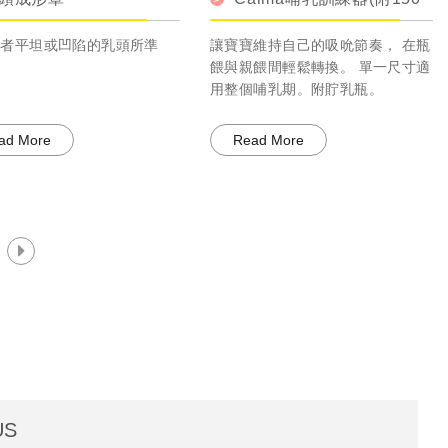
奶瓶)
育者平坦或凹陷的乳頭所準
讓寶寶維持自己的吸吮節奏， 在瓶
餵與親餵間輕鬆轉換。 單一尺寸適
用整個哺乳期。附貯乳瓶。
ad More
Read More
US