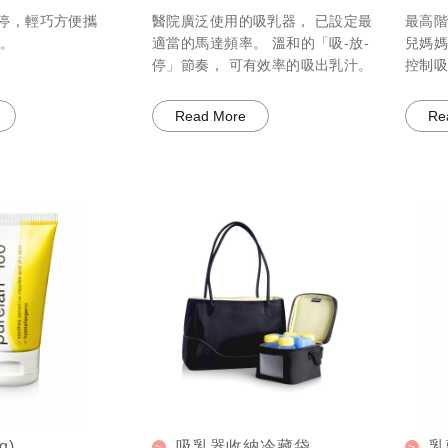
Symp
-停，輕巧方便攜
醫院廣泛使用的吸乳器， 已設定最
最高階
。
適當的馬達頻率。 溫和的「吸-放-
兒媽媽
停」節奏， 可有效率的吸出乳汁。
控制
Read More
Re
g)
吸乳器收納冷藏袋
乳