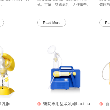
，
式。可單、雙邊集乳，方便攜帶。
體輕
Read More
Re
吸乳器
醫院專用型吸乳器Lactina
新