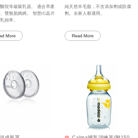
hony
醫院等級吸乳器。 適合早產
純天然羊毛脂，不含添加劑或防腐
、雙胞胎媽媽。 智慧IC晶片
劑。全家人都適用。
吸乳頻率。
ad More
Read More
頭成形罩
Calma哺乳訓練器(附150