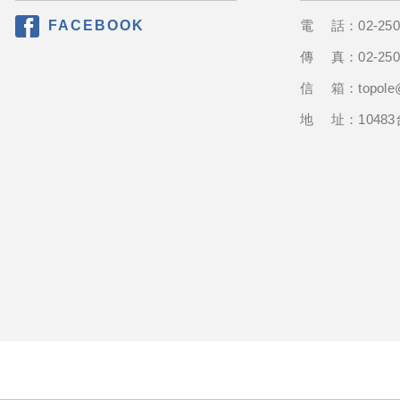
FACEBOOK
電 話：
02-25
分享至Facebook
傳 真：
02-25
信 箱：
t
opole
地 址：1048